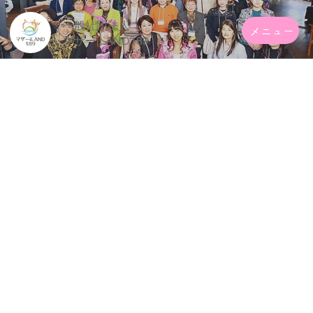
一般社団法人
メニュー
​マザーiLAND189
年次総会