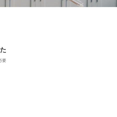
した
必要