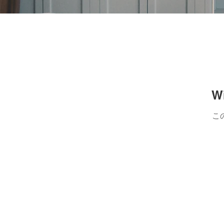
新しい記
W
こ